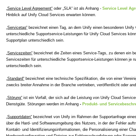
„
Service Level Agreement“
oder „SLA“ ist als Anhang -
Service Level Ag
Hinblick auf Unify Cloud Services erwarten können.
„Servicetag“
bezeichnet einen Tag, an dem Unify einen besonderen Unify C
unterschiedliche Supportservice-Leistungen für Unify Cloud Services kö
Supportplan unterschiedlich sein.
„Servicezeiten“
bezeichnet die Zeiten eines Service-Tags, zu denen ein be
Servicezeiten für unterschiedliche Supportservice-Leistungen können je
unterschiedlich sein.
„
Standard“
bezeichnet eine technische Spezifikation, die von einer Verein
zwecks breiter Annahme in der Branche vertrieben, veröffentlicht oder ande
„Störung“
ist ein Vorfall, der sich auf die Leistung von Unify Cloud Servic
Dienstgüte. Störungen werden im Anhang
-
Produkt- und Servicebeschr
„Supportdaten“
bezeichnet von Unify im Rahmen der Supportanfrage eines 
über die Hard- und Softwareumgebung des Nutzers, in der der Fehler auftr
Kontakt- und Identifizierungsinformationen, die Personalisierung einer C
Hardwarekonfiguration und Dateien zur Fehlernachverfolgung oder Screen