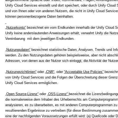
Unify Cloud Services einstellt und dort speichert, oder durch Unify Cloud
und von Ihnen oder von anderen Nutzern, die nicht in Unify Cloud Service
können personenbezogene Daten beinhalten.
„Nutzerkonto“
bezeichnet ein vom Endkunden innerhalb der Unify Cloud Ser
Unify keine anderslautenden Anweisungen erhält, verwahrt Unify die Nutze
Vereinbarung mit dem jeweiligen Endkunden.
„Nutzungsdaten“
bezeichnet statistische Daten, Analysen, Trends und Inf
werden. Zu den Nutzungsdaten gehören beispielsweise, aber nicht abschließ
Adressen, von denen aus der Nutzer sich einloggt, die Aktivität der Nutz
„Nutzungsrichtlinien“
oder „
CNR“
, oder
“Acceptable Use Policies”
bezeichn
von Unify Cloud Services und die Folgen der Überschreitung dieser Grenze
Unify Cloud Services ermöglichen.
„Open Source-Lizenz“
oder „
OSS-Lizenz“
bezeichnet die Lizenzbedingung
die normalerweise dem Inhaber des Urheberrechts am Computerprogramm
analysieren, es zu überarbeiten, es mit anderen Computerprogrammen zu
resultierenden Ergebnisse zu vertreiben (für diese Bestimmung zusamme
eine der nachfolgenden Voraussetzungen erfüllt wird: (a) Quellcode oder D