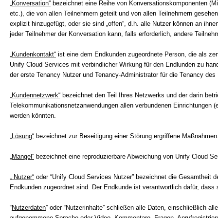
„Konversation“
bezeichnet eine Reihe von Konversationskomponenten (Mitt
etc.), die von allen Teilnehmern geteilt und von allen Teilnehmern geseh
explizit hinzugefügt, oder sie sind „offen“, d.h. alle Nutzer können an 
jeder Teilnehmer der Konversation kann, falls erforderlich, andere Teilneh
„Kundenkontakt“
ist eine dem Endkunden zugeordnete Person, die als zentr
Unify Cloud Services mit verbindlicher Wirkung für den Endlunden zu ha
der erste Tenancy Nutzer und Tenancy-Administrator für die Tenancy des
„Kundennetzwerk“
bezeichnet den Teil Ihres Netzwerks und der darin betr
Telekommunikationsnetzanwendungen allen verbundenen Einrichtungen (ein
werden könnten.
„Lösung“
bezeichnet zur Beseitigung einer Störung ergriffene Maßnahmen.
„Mangel“
bezeichnet eine reproduzierbare Abweichung von Unify Cloud Se
„ Nutzer“
oder “Unify Cloud Services Nutzer” bezeichnet die Gesamtheit 
Endkunden zugeordnet sind. Der Endkunde ist verantwortlich dafür, dass 
“
Nutzerdaten
” oder “Nutzerinhalte” schließen alle Daten, einschließlich a
aufgenommene Sprache oder Video, Kommentare, Fragen, Anrufregistrierunge