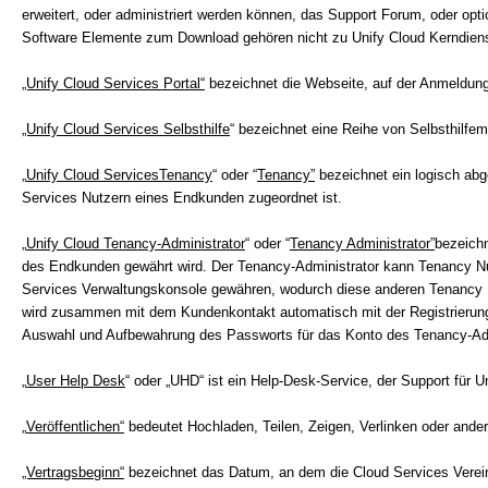
erweitert, oder administriert werden können, das Support Forum, oder opti
Software Elemente zum Download gehören nicht zu Unify Cloud Kerndiens
„Unify Cloud Services Portal“
bezeichnet die Webseite, auf der Anmeldun
„Unify Cloud Services Selbsthilfe
“ bezeichnet eine Reihe von Selbsthilfe
„
Unify Cloud ServicesTenancy
“ oder “
Tenancy”
bezeichnet ein logisch ab
Services Nutzern eines Endkunden zugeordnet ist.
„
Unify Cloud Tenancy-Administrator
“ oder “
Tenancy Administrator”
bezeich
des Endkunden gewährt wird. Der Tenancy-Administrator kann Tenancy N
Services Verwaltungskonsole gewähren, wodurch diese anderen Tenancy N
wird zusammen mit dem Kundenkontakt automatisch mit der Registrierung 
Auswahl und Aufbewahrung des Passworts für das Konto des Tenancy-Adm
„
User Help Desk
“ oder „UHD“ ist ein Help-Desk-Service, der Support für Un
„
Veröffentlichen“
bedeutet Hochladen, Teilen, Zeigen, Verlinken oder ande
„Vertragsbeginn“
bezeichnet das Datum, an dem die Cloud Services Verei