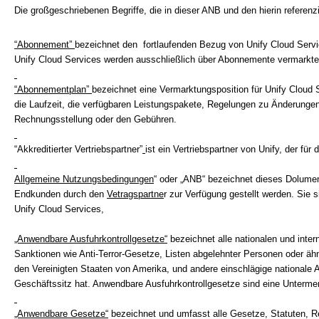
Die großgeschriebenen Begriffe, die in dieser ANB und den hierin referenz
“Abonnement”
bezeichnet den fortlaufenden Bezug von Unify Cloud Serv
Unify Cloud Services werden ausschließlich über Abonnemente vermarkte
“Abonnementplan”
bezeichnet eine Vermarktungsposition für Unify Cloud 
die Laufzeit, die verfügbaren Leistungspakete, Regelungen zu Änderunge
Rechnungsstellung oder den Gebühren.
“Akkreditierter Vertriebspartner”
ist ein Vertriebspartner von Unify, der für
Allgemeine Nutzungsbedingungen
“ oder „ANB“ bezeichnet dieses Dolume
Endkunden durch den
Vetragspartne
r zur Verfügung gestellt werden. Sie s
Unify Cloud Services,
„Anwendbare Ausfuhrkontrollgesetze“
bezeichnet alle nationalen und inte
Sanktionen wie Anti-Terror-Gesetze, Listen abgelehnter Personen oder äh
den Vereinigten Staaten von Amerika, und andere einschlägige nationale
Geschäftssitz hat. Anwendbare Ausfuhrkontrollgesetze sind eine Unterm
„Anwendbare Gesetze“
bezeichnet und umfasst alle Gesetze, Statuten, Re