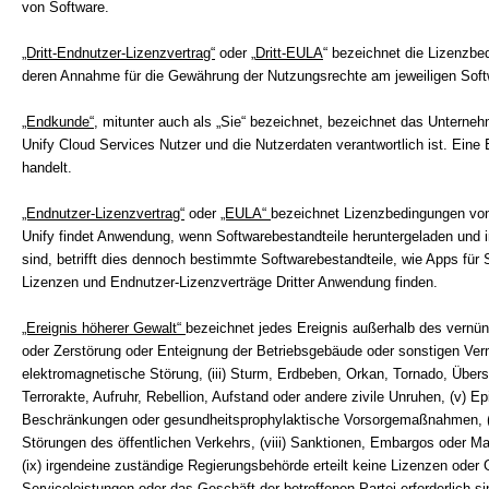
von Software.
„Dritt-Endnutzer-Lizenzvertrag“
oder „
Dritt-EULA
“ bezeichnet die Lizenzbe
deren Annahme für die Gewährung der Nutzungsrechte am jeweiligen Softw
„Endkunde“,
mitunter auch als „Sie“ bezeichnet, bezeichnet das Unternehm
Unify Cloud Services Nutzer und die Nutzerdaten verantwortlich ist. Eine
handelt.
„Endnutzer-Lizenzvertrag“
oder
„EULA“
bezeichnet Lizenzbedingungen von
Unify findet Anwendung, wenn Softwarebestandteile heruntergeladen und 
sind, betrifft dies dennoch bestimmte Softwarebestandteile, wie Apps fü
Lizenzen und Endnutzer-Lizenzverträge Dritter Anwendung finden.
„Ereignis höherer Gewalt“
bezeichnet jedes Ereignis außerhalb des vernün
oder Zerstörung oder Enteignung der Betriebsgebäude oder sonstigen Vermö
elektromagnetische Störung, (iii) Sturm, Erdbeben, Orkan, Tornado, Übe
Terrorakte, Aufruhr, Rebellion, Aufstand oder andere zivile Unruhen, (v
Beschränkungen oder gesundheitsprophylaktische Vorsorgemaßnahmen, (v
Störungen des öffentlichen Verkehrs, (viii) Sanktionen, Embargos oder M
(ix) irgendeine zuständige Regierungsbehörde erteilt keine Lizenzen oder
Serviceleistungen oder das Geschäft der betroffenen Partei erforderlich 